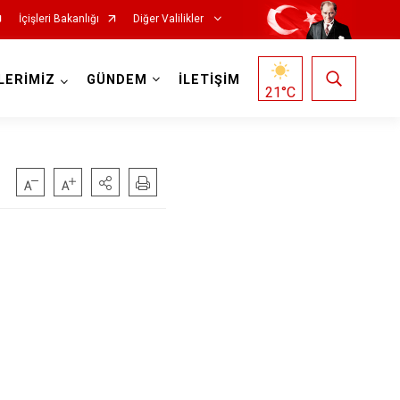
İçişleri Bakanlığı
Diğer Valilikler
LERİMİZ
GÜNDEM
İLETİŞİM
21
°C