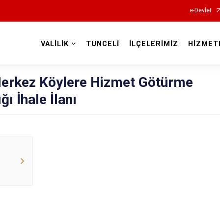
e-Devlet
VALİLİK
TUNCELİ
İLÇELERİMİZ
HİZMET
Valilikler
i Merkez Köylere Hizmet Götürme
ğı İhale İlanı