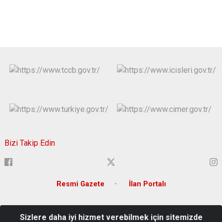
Bizi Takip Edin
Resmi Gazete
İlan Portalı
Adres: Atatürk Mahallesi 15 Temmuz Şehitler Bulvarı Tunceli
Sizlere daha iyi hizmet verebilmek için sitemizde
Türkiye Mail: tunceli@icisleri.gov.tr