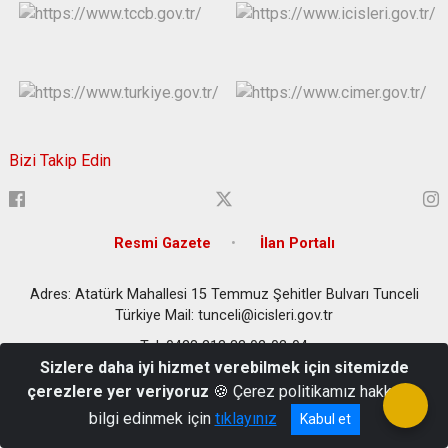
Bizi Takip Edin
Resmi Gazete
İlan Portalı
Adres: Atatürk Mahallesi 15 Temmuz Şehitler Bulvarı Tunceli
Türkiye Mail: tunceli@icisleri.gov.tr
Tel: 0428 213 33 02-03-04
Sizlere daha iyi hizmet verebilmek için sitemizde
çerezlere yer veriyoruz
🍪 Çerez politikamız hakkında
bilgi edinmek için
tıklayınız
Kabul et