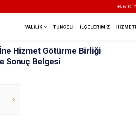
e-Devlet
VALİLİK
TUNCELİ
İLÇELERİMİZ
HİZMET
Valilikler
İne Hizmet Götürme Birliği
le Sonuç Belgesi