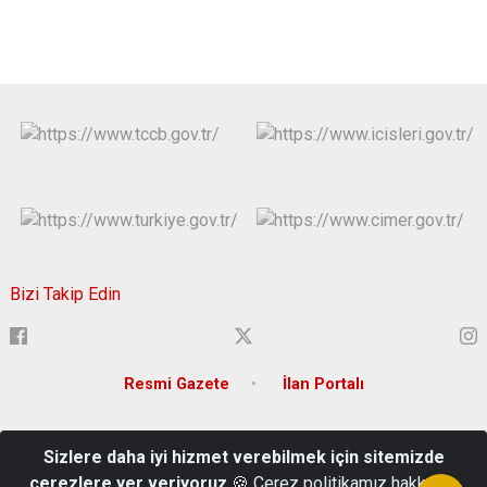
Bizi Takip Edin
Resmi Gazete
İlan Portalı
Adres: Atatürk Mahallesi 15 Temmuz Şehitler Bulvarı Tunceli
Sizlere daha iyi hizmet verebilmek için sitemizde
Türkiye Mail: tunceli@icisleri.gov.tr
çerezlere yer veriyoruz
🍪 Çerez politikamız hakkında