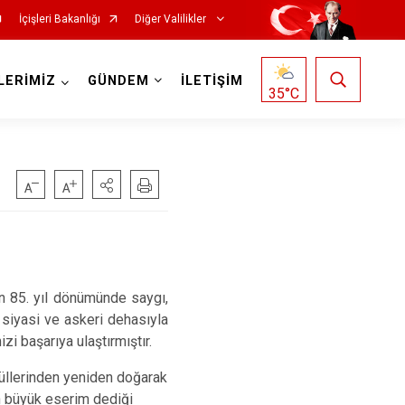
İçişleri Bakanlığı
Diğer Valilikler
LERİMİZ
GÜNDEM
İLETİŞİM
35
°C
n 85. yıl dönümünde saygı,
 siyasi ve askeri dehasıyla
zi başarıya ulaştırmıştır.
küllerinden yeniden doğarak
n büyük eserim dediği