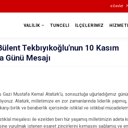
e-Devlet
VALİLİK
TUNCELİ
İLÇELERİMİZ
HİZMET
Valilikler
Bülent Tekbıyıkoğlu'nun 10 Kasım
a Günü Mesajı
u Gazi Mustafa Kemal Atatürk’ü, sonsuzluğa uğurladığımız günü
yoruz. Atatürk, milletimize en zor zamanlarında liderlik yapmış,
rşı birlik ve beraberlik içerisinde istiklal ve istikbal mücadelemi
stiklal meşalesi ile ezelden beri hür yaşamış milletimizin adeta 
ine vurulmak istenen esaret zincirlerini kırmasını sağlamış ve e