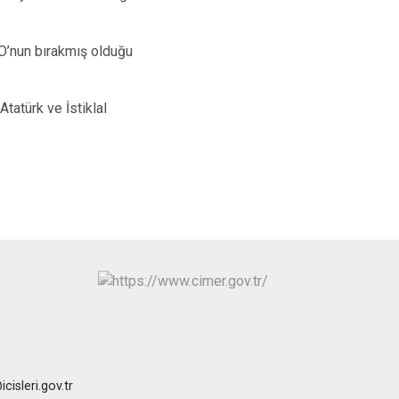
O’nun bırakmış olduğu
atürk ve İstiklal
isleri.gov.tr