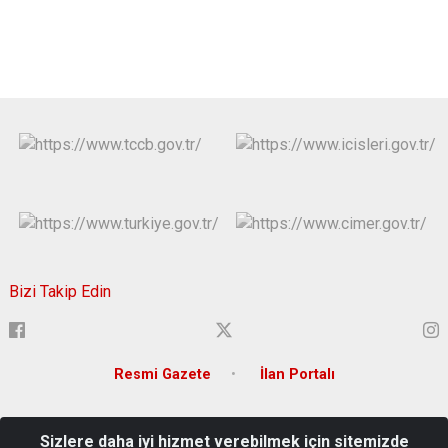
Bizi Takip Edin
Resmi Gazete
İlan Portalı
Adres: Atatürk Mahallesi 15 Temmuz Şehitler Bulvarı Tunceli
Sizlere daha iyi hizmet verebilmek için sitemizde
Türkiye Mail: tunceli@icisleri.gov.tr